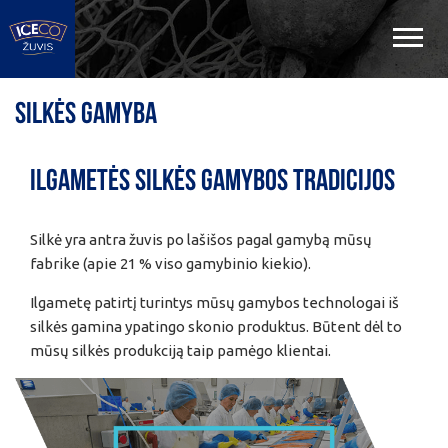
Silkės gamyba
ilgametės silkės gamybos tradicijos
Silkė yra antra žuvis po lašišos pagal gamybą mūsų
fabrike (apie 21 % viso gamybinio kiekio).
Ilgametę patirtį turintys mūsų gamybos technologai iš
silkės gamina ypatingo skonio produktus. Būtent dėl to
mūsų silkės produkciją taip pamėgo klientai.