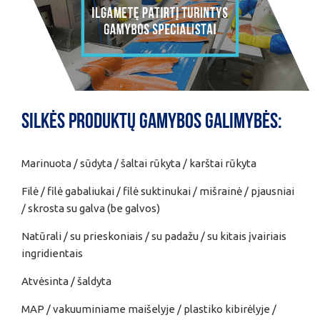
Silkės produktų gamybos galimybės:
Marinuota / sūdyta / šaltai rūkyta / karštai rūkyta
Filė / filė gabaliukai / filė suktinukai / mišrainė / pjausniai
/ skrosta su galva (be galvos)
Natūrali / su prieskoniais / su padažu / su kitais įvairiais
ingridientais
Atvėsinta / šaldyta
MAP / vakuuminiame maišelyje / plastiko kibirėlyje /