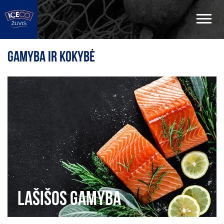
Gamyba ir kokybė
Lašišos gamyba