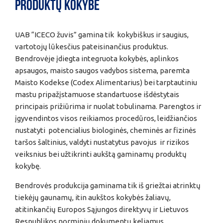
Produktų kokybė
UAB “ICECO žuvis” gamina tik kokybiškus ir saugius,
vartotojų lūkesčius pateisinančius produktus.
Bendrovėje įdiegta integruota kokybės, aplinkos
apsaugos, maisto saugos vadybos sistema, paremta
Maisto Kodekse (Codex Alimentarius) bei tarptautiniu
mastu pripažįstamuose standartuose išdėstytais
principais prižiūrima ir nuolat tobulinama. Parengtos ir
įgyvendintos visos reikiamos procedūros, leidžiančios
nustatyti potencialius biologinės, cheminės ar fizinės
taršos šaltinius, valdyti nustatytus pavojus ir rizikos
veiksnius bei užtikrinti aukštą gaminamų produktų
kokybę.
Bendrovės produkcija gaminama tik iš griežtai atrinktų
tiekėjų gaunamų, itin aukštos kokybės žaliavų,
atitinkančių Europos Sąjungos direktyvų ir Lietuvos
Respublikos norminių dokumentų keliamus