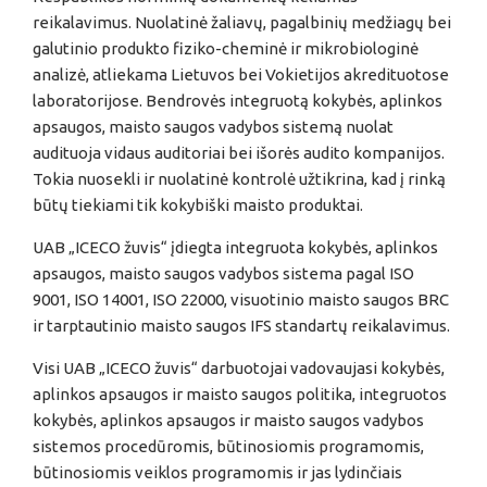
reikalavimus. Nuolatinė žaliavų, pagalbinių medžiagų bei
galutinio produkto fiziko-cheminė ir mikrobiologinė
analizė, atliekama Lietuvos bei Vokietijos akredituotose
laboratorijose. Bendrovės integruotą kokybės, aplinkos
apsaugos, maisto saugos vadybos sistemą nuolat
audituoja vidaus auditoriai bei išorės audito kompanijos.
Tokia nuosekli ir nuolatinė kontrolė užtikrina, kad į rinką
būtų tiekiami tik kokybiški maisto produktai.
UAB „ICECO žuvis“ įdiegta integruota kokybės, aplinkos
apsaugos, maisto saugos vadybos sistema pagal ISO
9001, ISO 14001, ISO 22000, visuotinio maisto saugos BRC
ir tarptautinio maisto saugos IFS standartų reikalavimus.
Visi UAB „ICECO žuvis“ darbuotojai vadovaujasi kokybės,
aplinkos apsaugos ir maisto saugos politika, integruotos
kokybės, aplinkos apsaugos ir maisto saugos vadybos
sistemos procedūromis, būtinosiomis programomis,
būtinosiomis veiklos programomis ir jas lydinčiais